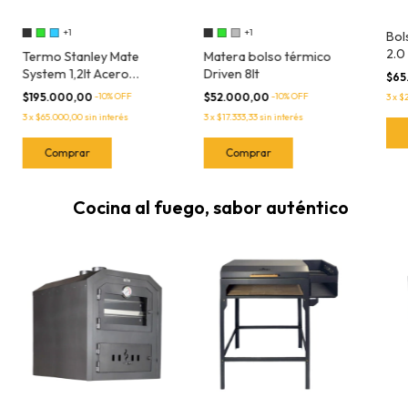
+1
+1
Bol
2.0
Termo Stanley Mate
Matera bolso térmico
System 1,2lt Acero
Driven 8lt
$65
inoxidable
$195.000,00
-
10
% OFF
$52.000,00
-
10
% OFF
3
x
$2
3
x
$65.000,00
sin interés
3
x
$17.333,33
sin interés
Comprar
Comprar
Cocina al fuego, sabor auténtico