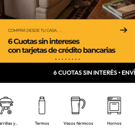
6 CUOTAS SIN INTERÉSㅤㅤ • ㅤㅤENVÍ
rrillas y
Termos
Vasos térmicos
Hornos
ogones