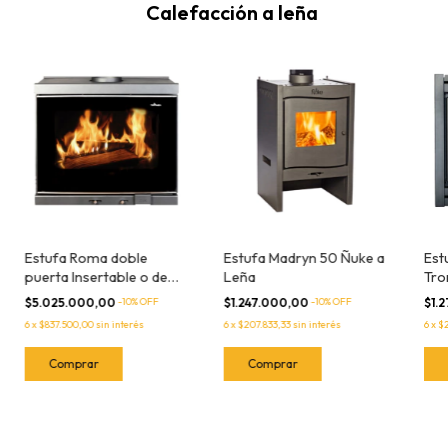
Calefacción a leña
Estufa Roma doble
Estufa Madryn 50 Ñuke a
Est
puerta Insertable o de
Leña
Tro
Pie Tromen a Leña
$5.025.000,00
-
10
% OFF
$1.247.000,00
-
10
% OFF
$1.
6
x
$837.500,00
sin interés
6
x
$207.833,33
sin interés
6
x
$2