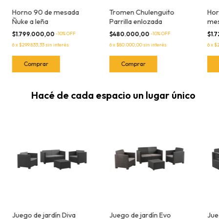
Horno 90 de mesada
Tromen Chulenguito
Hor
Ñuke a leña
Parrilla enlozada
mes
$1.799.000,00
-
10
% OFF
$480.000,00
-
10
% OFF
$1.
6
x
$299.833,33
sin interés
6
x
$80.000,00
sin interés
6
x
$2
Hacé de cada espacio un lugar único
Juego de jardín Diva
Juego de jardín Evo
Jue