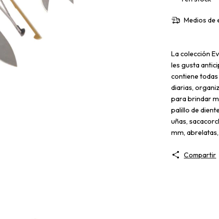
Medios de 
La colección E
les gusta antici
contiene todas
diarias, organ
para brindar ma
palillo de dien
uñas, sacacorch
mm, abrelatas,
Compartir