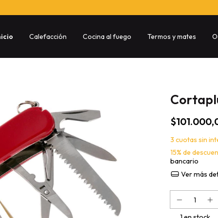
nicio
Calefacción
Cocina al fuego
Termos y mates
O
Cortapl
$101.000,
3
cuotas sin in
15% de descue
bancario
Ver más det
1
en stock