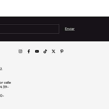
2.
r calle
64 39-
20-