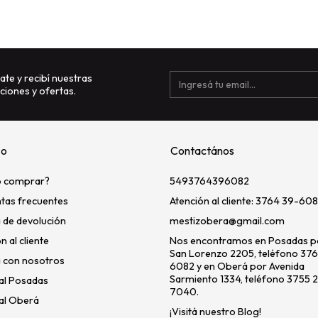
ate y recibí nuestras
iones y ofertas.
zo
Contactános
 comprar?
5493764396082
tas frecuentes
Atención al cliente: 3764 39-608
a de devolución
mestizobera@gmail.com
n al cliente
Nos encontramos en Posadas po
San Lorenzo 2205, teléfono 37
 con nosotros
6082 y en Oberá por Avenida
Sarmiento 1334, teléfono 3755 
al Posadas
7040.
al Oberá
¡Visitá nuestro Blog!