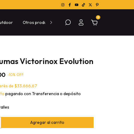
0
utdoor
Otros productos
Sobre las compras
Conocé Me
umas Victorinox Evolution
00
-
10
% OFF
terés de
$33.666,67
nto
pagando con Transferencia o depósito
alles