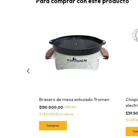
Para comprar con este producto
eratura JL
Brasero de mesa enlozado Tromen
Chisp
electr
$130.000,00
-
10
% OFF
$39.5
3
x
$43.333,33
sin interés
3
x
$13.1