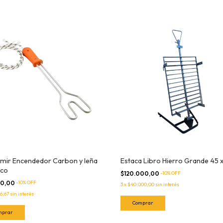
imir Encendedor Carbon y leña
Estaca Libro Hierro Grande 45 x
ico
$120.000,00
-
10
% OFF
00,00
-
10
% OFF
3
x
$40.000,00
sin interés
66,67
sin interés