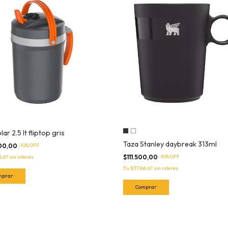
ar 2.5 lt fliptop gris
Taza Stanley daybreak 313ml
00,00
-
10
% OFF
$111.500,00
-
10
% OFF
6,67
sin interés
3
x
$37.166,67
sin interés
Comprar