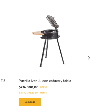
Sin stock
 115
Parrilla Ivar JL con estaca y tabla
Bolso térmico
$434.000,00
-
10
% OFF
$129.000,00
-
10
6
x
$72.333,33
sin interés
3
x
$43.000,00
sin i