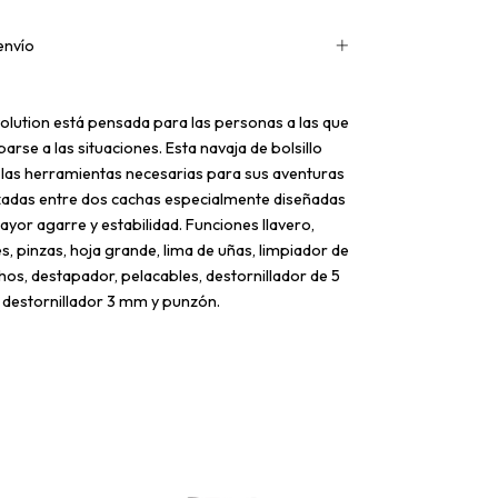
envío
volution está pensada para las personas a las que
parse a las situaciones. Esta navaja de bolsillo
 las herramientas necesarias para sus aventuras
izadas entre dos cachas especialmente diseñadas
yor agarre y estabilidad. Funciones llavero,
tes, pinzas, hoja grande, lima de uñas, limpiador de
os, destapador, pelacables, destornillador de 5
 destornillador 3 mm y punzón.