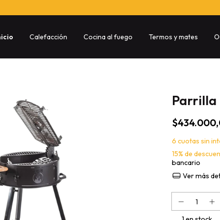
nicio
Calefacción
Cocina al fuego
Termos y mates
O
Parrilla
$434.000
6
cuotas sin in
15% de descue
bancario
Ver más det
1
en stock