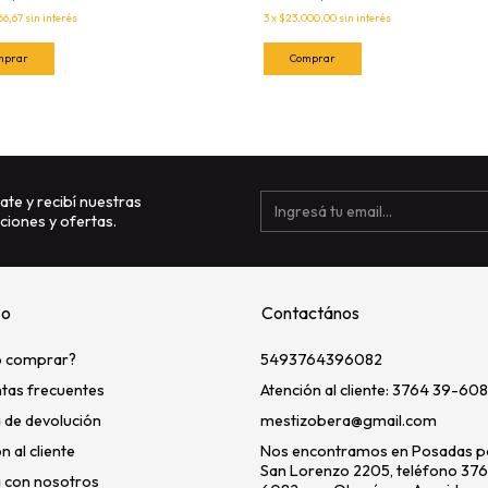
66,67
sin interés
3
x
$23.000,00
sin interés
ate y recibí nuestras
iones y ofertas.
zo
Contactános
 comprar?
5493764396082
tas frecuentes
Atención al cliente: 3764 39-608
a de devolución
mestizobera@gmail.com
n al cliente
Nos encontramos en Posadas po
San Lorenzo 2205, teléfono 37
 con nosotros