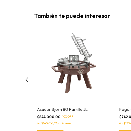
También te puede interesar
 JL Parrilla
Asador Bjorn 80 Parrilla JL
Fogón
$844.000,00
-
10
% OFF
$742.
6
x
$140.666,67
sin interés
6
x
$123.