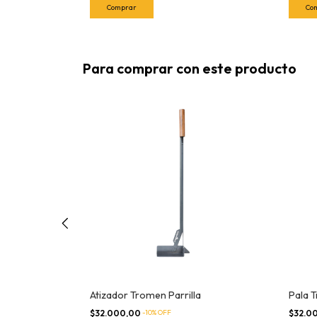
Para comprar con este producto
alta
Atizador Tromen Parrilla
Pala T
$32.000,00
-
10
% OFF
$32.0