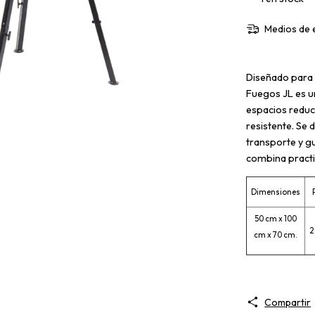
Medios de 
Diseñado para l
Fuegos JL es un
espacios reduc
resistente. Se
transporte y g
combina practic
Dimensiones
50 cm x 100
2
cm x 70 cm.
Compartir