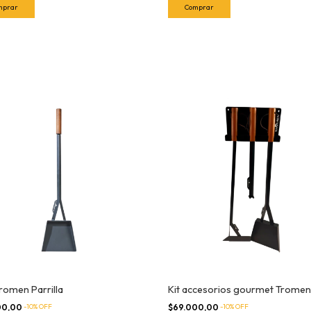
romen Parrilla
Kit accesorios gourmet Tromen
00,00
-
10
% OFF
$69.000,00
-
10
% OFF