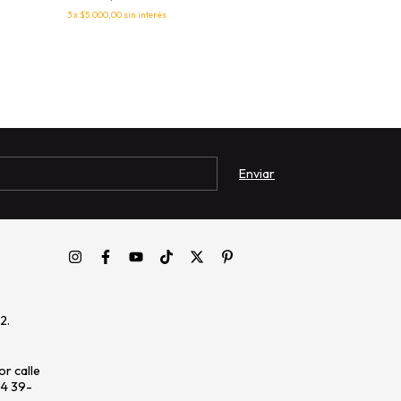
3
x
$5.000,00
sin interés
3
x
$5.000,00
sin in
2.
r calle
64 39-