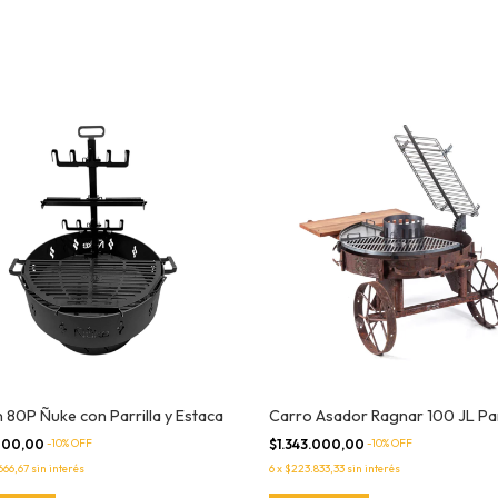
 80P Ñuke con Parrilla y Estaca
Carro Asador Ragnar 100 JL Par
000,00
-
10
% OFF
$1.343.000,00
-
10
% OFF
666,67
sin interés
6
x
$223.833,33
sin interés