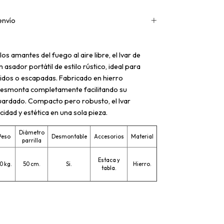
envío
os amantes del fuego al aire libre, el Ivar de
 asador portátil de estilo rústico, ideal para
idos o escapadas. Fabricado en hierro
 desmonta completamente facilitando su
uardado. Compacto pero robusto, el Ivar
idad y estética en una sola pieza.
Diámetro
Peso
Desmontable
Accesorios
Material
parrilla
Estaca y
0 kg.
50 cm.
Si.
Hierro.
tabla.