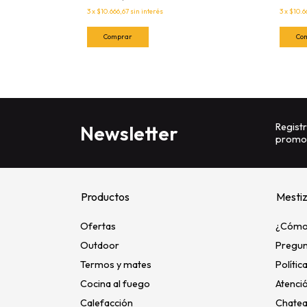
3
x
$10.666,67
sin interés
3
x
$10.6
Registr
Newsletter
promoc
Productos
Mesti
Ofertas
¿Cómo
Outdoor
Pregun
Termos y mates
Polític
Cocina al fuego
Atenció
Calefacción
Chatea