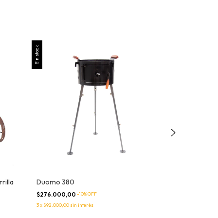
Sin stock
Sin stock
rilla
Duomo 380
Duomo ceibo
$276.000,00
-
10
% OFF
3
x
$92.000,00
sin interés