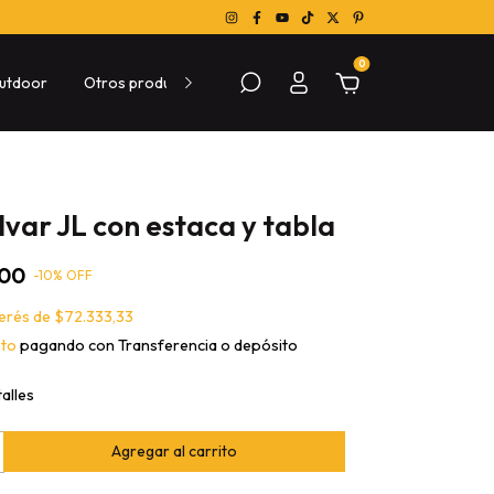
0
utdoor
Otros productos
Sobre las compras
Conocé Me
 Ivar JL con estaca y tabla
,00
-
10
% OFF
terés de
$72.333,33
nto
pagando con Transferencia o depósito
alles