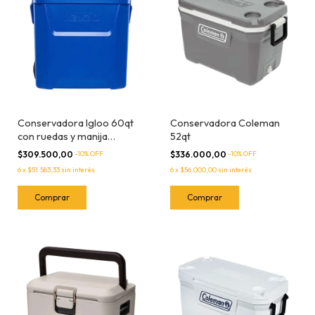
Conservadora Igloo 60qt
Conservadora Coleman
con ruedas y manija
52qt
telescopica
$309.500,00
-
10
% OFF
$336.000,00
-
10
% OFF
6
x
$51.583,33
sin interés
6
x
$56.000,00
sin interés