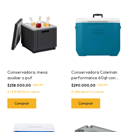
Conservadora, mesa
Conservadora Coleman
auxiliar o puf
performance 60qt con
ruedas ocean
$238.000,00
-
10
% OFF
$290.000,00
-
10
% OFF
3
x
$79.333,33
sin interés
3
x
$96.666,67
sin interés