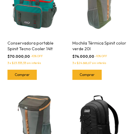
Conservadora portable
Mochila Térmica Spinit color
Spinit Tecno Cooler 14lt
verde 20l
$70.000,00
-
10
% OFF
$74.000,00
-
10
% OFF
3
x
$23.333,33
sin interés
3
x
$24.666,67
sin interés