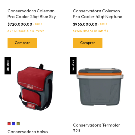
Conservadora Coleman
Conservadora Coleman
Pro Cooler 25qt Blue Sky
Pro Cooler 45qt Neptune
$720.000,00
-
10
% OFF
$965.000,00
-
10
% OFF
6
x
$120.000,00
sin interés
6
x
$160.833,33
sin interés
Sin stock
Sin stock
Conservadora Termolar
32lt
Conservadora bolso