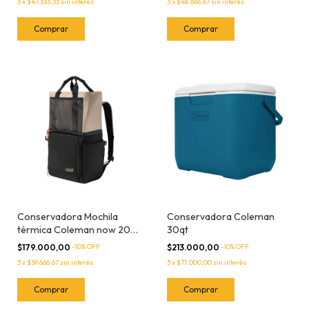
3
x
$47.333,33
sin interés
3
x
$48.666,67
sin interés
Conservadora Mochila
Conservadora Coleman
térmica Coleman now 20
30qt
latas
$179.000,00
-
10
% OFF
$213.000,00
-
10
% OFF
3
x
$59.666,67
sin interés
3
x
$71.000,00
sin interés