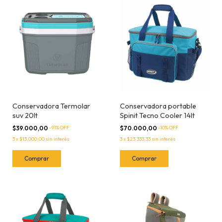
Conservadora Termolar
Conservadora portable
suv 20lt
Spinit Tecno Cooler 14lt
$39.000,00
-
91
% OFF
$70.000,00
-
10
% OFF
3
x
$13.000,00
sin interés
3
x
$23.333,33
sin interés