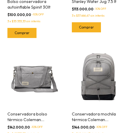
Bolso conservadora
Stanley Water Jug 7.5 lt
autoinflable Spinit 30lt
$113.000,00
-
10
% OFF
$100.000,00
-
10
% OFF
3
x
$37.666,67
sin interés
3
x
$33.333,33
sin interés
Conservadora bolso
Conservadora mochila
térmico Coleman
térmica Coleman
backroads morral 30 latas
backroads 22 lt
$142.000,00
-
10
% OFF
$146.000,00
-
10
% OFF