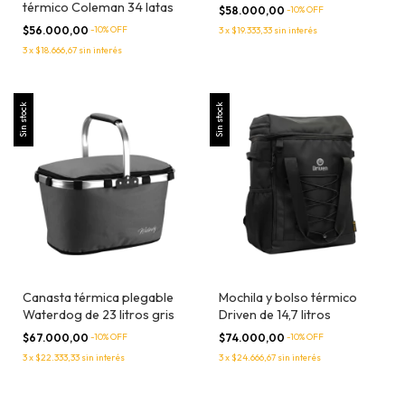
térmico Coleman 34 latas
$58.000,00
-
10
% OFF
$56.000,00
-
10
% OFF
3
x
$19.333,33
sin interés
3
x
$18.666,67
sin interés
Sin stock
Sin stock
Canasta térmica plegable
Mochila y bolso térmico
Waterdog de 23 litros gris
Driven de 14,7 litros
$67.000,00
-
10
% OFF
$74.000,00
-
10
% OFF
3
x
$22.333,33
sin interés
3
x
$24.666,67
sin interés