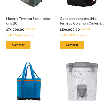
Mochila Térmica Spinit color
Conservadora mochila
gris 20l
térmica Coleman Chiller 28
latas
$74.000,00
-
10
% OFF
$100.000,00
-
10
% OFF
3
x
$24.666,67
sin interés
3
x
$33.333,33
sin interés