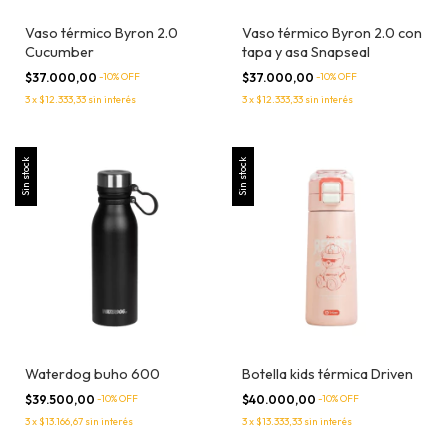
Vaso térmico Byron 2.0
Vaso térmico Byron 2.0 con
Cucumber
tapa y asa Snapseal
$37.000,00
-
10
% OFF
$37.000,00
-
10
% OFF
3
x
$12.333,33
sin interés
3
x
$12.333,33
sin interés
Sin stock
Sin stock
Waterdog buho 600
Botella kids térmica Driven
$39.500,00
-
10
% OFF
$40.000,00
-
10
% OFF
3
x
$13.166,67
sin interés
3
x
$13.333,33
sin interés