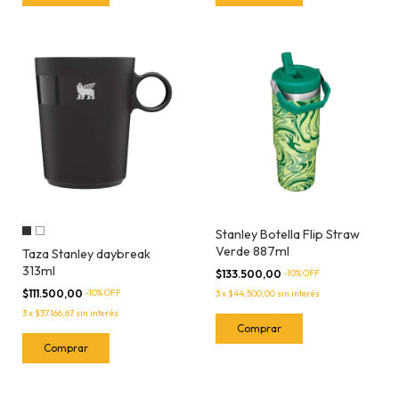
Stanley Botella Flip Straw
Verde 887ml
Taza Stanley daybreak
313ml
$133.500,00
-
10
% OFF
$111.500,00
-
10
% OFF
3
x
$44.500,00
sin interés
3
x
$37.166,67
sin interés
Comprar