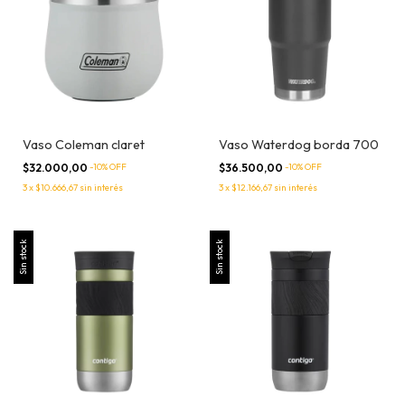
Vaso Coleman claret
Vaso Waterdog borda 700
$32.000,00
-
10
% OFF
$36.500,00
-
10
% OFF
3
x
$10.666,67
sin interés
3
x
$12.166,67
sin interés
Sin stock
Sin stock