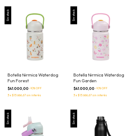
Sin stock
Sin stock
Botella térmica Waterdog
Botella térmica Waterdog
Fun Forest
Fun Garden
$41.000,00
-
10
% OFF
$41.000,00
-
10
% OFF
3
x
$13.666,67
sin interés
3
x
$13.666,67
sin interés
Sin stock
Sin stock