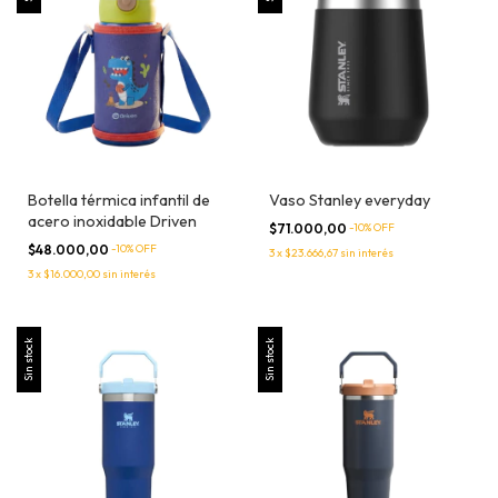
Botella térmica infantil de
Vaso Stanley everyday
acero inoxidable Driven
$71.000,00
-
10
% OFF
$48.000,00
-
10
% OFF
3
x
$23.666,67
sin interés
3
x
$16.000,00
sin interés
Sin stock
Sin stock