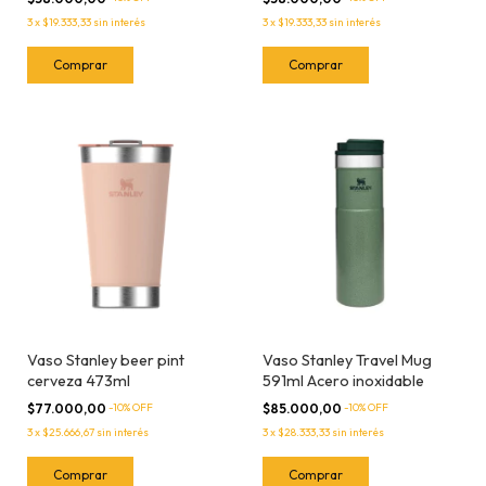
3
x
$19.333,33
sin interés
3
x
$19.333,33
sin interés
Vaso Stanley beer pint
Vaso Stanley Travel Mug
cerveza 473ml
591ml Acero inoxidable
$77.000,00
-
10
% OFF
$85.000,00
-
10
% OFF
3
x
$25.666,67
sin interés
3
x
$28.333,33
sin interés