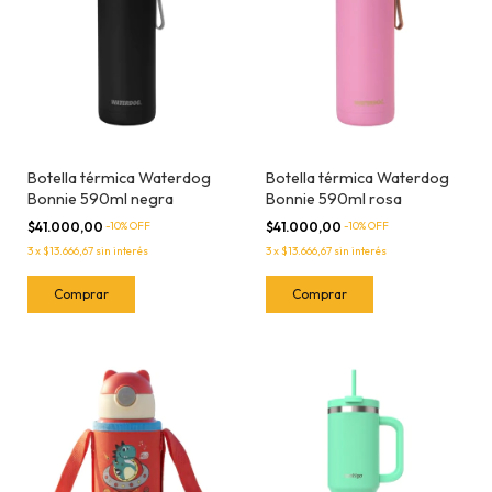
Botella térmica Waterdog
Botella térmica Waterdog
Bonnie 590ml negra
Bonnie 590ml rosa
$41.000,00
-
10
% OFF
$41.000,00
-
10
% OFF
3
x
$13.666,67
sin interés
3
x
$13.666,67
sin interés