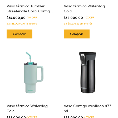
Vaso térmico Tumbler
Vaso térmico Waterdog
Streeterville Coral Contigo
Cold
1200ml
$54.000,00
-
10
% OFF
$58.000,00
-
10
% OFF
3
x
$18.000,00
sin interés
3
x
$19.333,33
sin interés
Vaso térmico Waterdog
Vaso Contigo westloop 473
Cold
ml
$58.000,00
-
10
% OFF
$58.000,00
-
10
% OFF