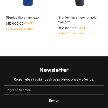
Stanley flip straw azul
Stanley flip straw tumbler
twilight
$117.000,00
-
10
% OFF
$133.000,00
-
10
% OFF
3
x
$39.000,00
sin interés
3
x
$44.333,33
sin interés
Newsletter
Registrate y recibí nuestras promociones y ofertas.