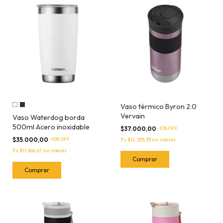
Vaso térmico Byron 2.0
Vervain
Vaso Waterdog borda
500ml Acero inoxidable
$37.000,00
-
10
% OFF
$35.000,00
-
10
% OFF
3
x
$12.333,33
sin interés
3
x
$11.666,67
sin interés
Comprar