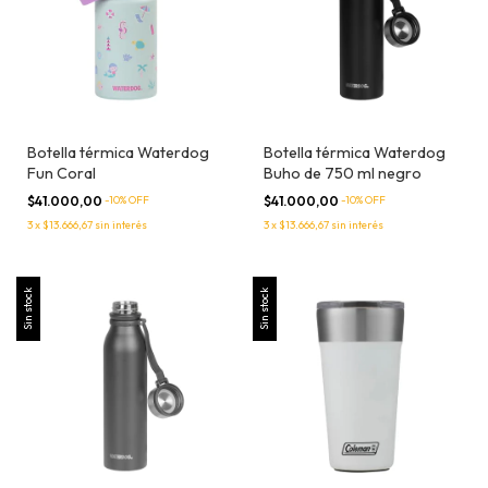
Botella térmica Waterdog
Botella térmica Waterdog
Fun Coral
Buho de 750 ml negro
$41.000,00
-
10
% OFF
$41.000,00
-
10
% OFF
3
x
$13.666,67
sin interés
3
x
$13.666,67
sin interés
Sin stock
Sin stock