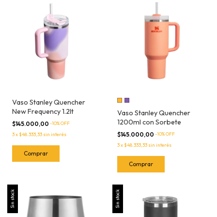
Vaso Stanley Quencher
New Frequency 1.2lt
Vaso Stanley Quencher
1200ml con Sorbete
$145.000,00
-
10
% OFF
$145.000,00
-
10
% OFF
3
x
$48.333,33
sin interés
3
x
$48.333,33
sin interés
Comprar
Sin stock
Sin stock