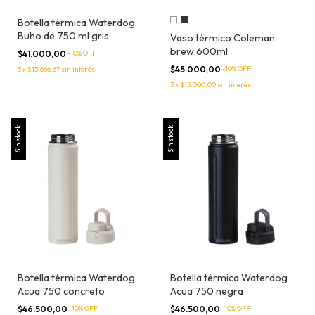
Botella térmica Waterdog
Buho de 750 ml gris
Vaso térmico Coleman
brew 600ml
$41.000,00
-
10
% OFF
$45.000,00
-
10
% OFF
3
x
$13.666,67
sin interés
3
x
$15.000,00
sin interés
Sin stock
Sin stock
Botella térmica Waterdog
Botella térmica Waterdog
Acua 750 concreto
Acua 750 negra
$46.500,00
-
10
% OFF
$46.500,00
-
10
% OFF