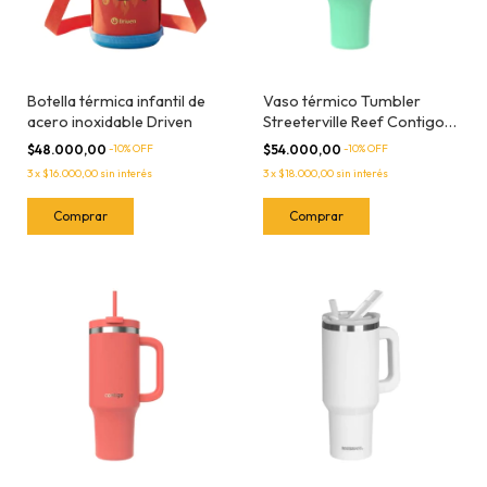
Botella térmica infantil de
Vaso térmico Tumbler
acero inoxidable Driven
Streeterville Reef Contigo
1200ml
$48.000,00
-
10
% OFF
$54.000,00
-
10
% OFF
3
x
$16.000,00
sin interés
3
x
$18.000,00
sin interés