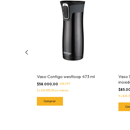
700
Vaso Contigo westloop 473 ml
Vaso 
inoxid
$58.000,00
-
10
% OFF
$85.0
3
x
$19.333,33
sin interés
3
x
$28.3