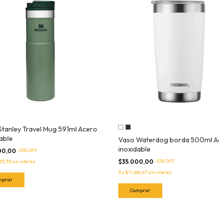
Stanley Travel Mug 591ml Acero
able
Vaso Waterdog borda 500ml A
inoxidable
00,00
-
10
% OFF
$35.000,00
-
10
% OFF
33,33
sin interés
3
x
$11.666,67
sin interés
Comprar