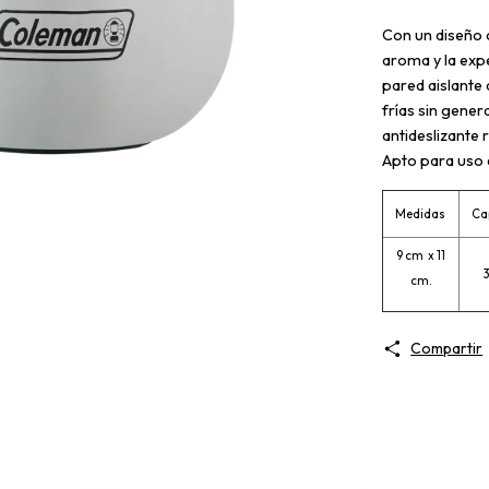
Con un diseño 
aroma y la exp
pared aislante
frías sin gene
antideslizante
Apto para uso e
Medidas
Ca
9 cm x 11
3
cm.
Compartir