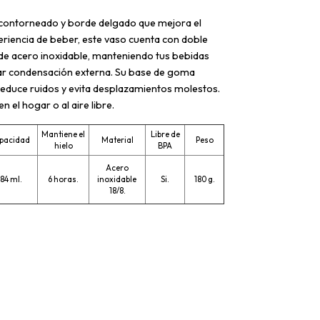
contorneado y borde delgado que mejora el
eriencia de beber, este vaso cuenta con doble
 de acero inoxidable, manteniendo tus bebidas
rar condensación externa. Su base de goma
 reduce ruidos y evita desplazamientos molestos.
n el hogar o al aire libre.
Mantiene el
Libre de
pacidad
Material
Peso
hielo
BPA
Acero
84 ml.
6 horas.
inoxidable
Si.
180 g.
18/8.