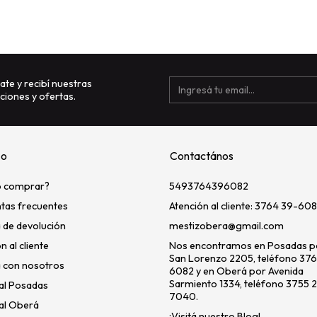
ate y recibí nuestras
iones y ofertas.
zo
Contactános
 comprar?
5493764396082
tas frecuentes
Atención al cliente: 3764 39-608
a de devolución
mestizobera@gmail.com
n al cliente
Nos encontramos en Posadas po
San Lorenzo 2205, teléfono 37
 con nosotros
6082 y en Oberá por Avenida
Sarmiento 1334, teléfono 3755 
al Posadas
7040.
al Oberá
¡Visitá nuestro Blog!