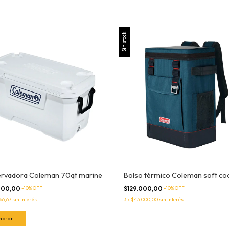
Sin stock
rvadora Coleman 70qt marine
Bolso térmico Coleman soft co
000,00
-
10
% OFF
$129.000,00
-
10
% OFF
66,67
sin interés
3
x
$43.000,00
sin interés