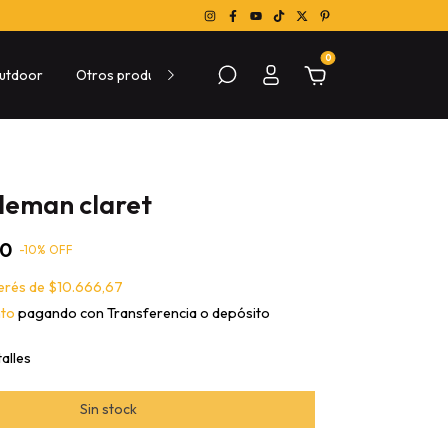
0
utdoor
Otros productos
Sobre las compras
Conocé Me
leman claret
00
-
10
% OFF
terés de
$10.666,67
nto
pagando con Transferencia o depósito
alles