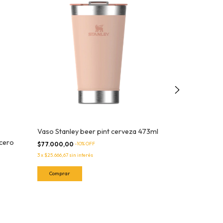
Vaso Stanley beer pint cerveza 473ml
cero
Vaso Stanley
$77.000,00
-
10
% OFF
Sorbete
3
x
$25.666,67
sin interés
$145.000,00
-
10
3
x
$48.333,33
sin in
Comprar