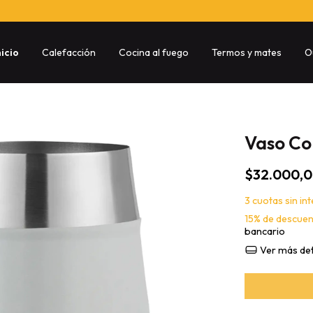
nicio
Calefacción
Cocina al fuego
Termos y mates
O
Vaso Co
$32.000,
3
cuotas sin in
15% de descue
bancario
Ver más det