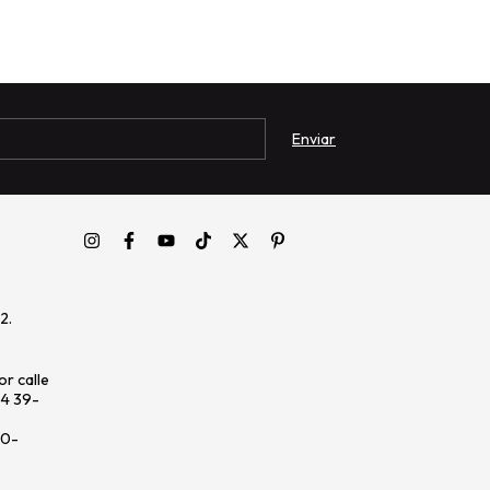
2.
r calle
64 39-
20-