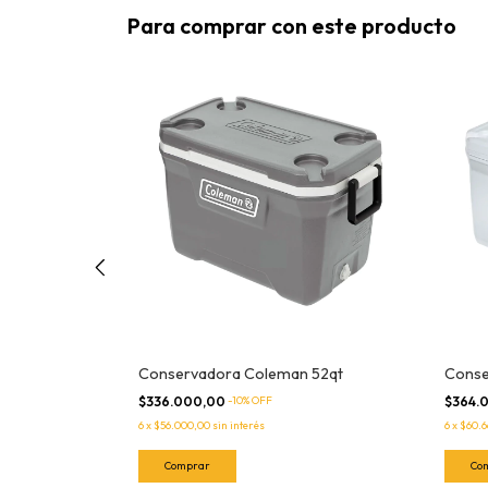
Para comprar con este producto
steel belted
Conservadora Coleman 52qt
Conse
$336.000,00
-
10
% OFF
$364.
6
x
$56.000,00
sin interés
6
x
$60.6