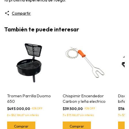
Compartir
También te puede interesar
Tromen Parrilla Duomo
Chispimir Encendedor
Disco
650
Carbon y leña electrico
bifer
$493.000,00
-
10
% OFF
$39.500,00
-
10
% OFF
$116.
6
x
$82.166,67
sin interés
3
x
$13.166,67
sin interés
3
x
$38.6
C