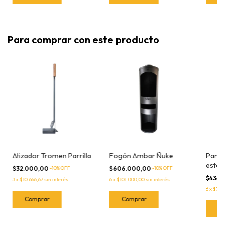
Para comprar con este producto
Atizador Tromen Parrilla
Fogón Ambar Ñuke
Parril
estaca
$32.000,00
-
10
% OFF
$606.000,00
-
10
% OFF
$434.
3
x
$10.666,67
sin interés
6
x
$101.000,00
sin interés
6
x
$72.3