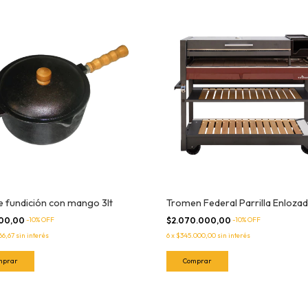
e fundición con mango 3lt
Tromen Federal Parrilla Enloza
000,00
-
10
% OFF
$2.070.000,00
-
10
% OFF
66,67
sin interés
6
x
$345.000,00
sin interés