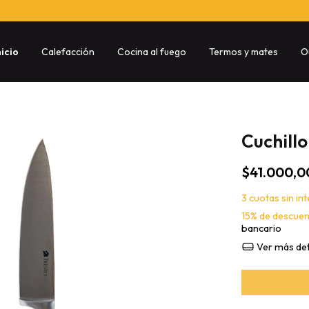
nicio
Calefacción
Cocina al fuego
Termos y mates
O
Cuchill
$41.000,0
3
cuotas sin in
15% de descue
bancario
Ver más det