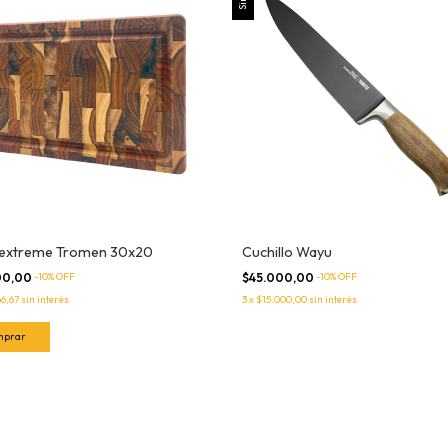
 extreme Tromen 30x20
Cuchillo Wayu
00,00
-
10
% OFF
$45.000,00
-
10
% OFF
66,67
sin interés
3
x
$15.000,00
sin interés