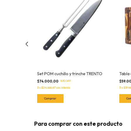
Set POM cuchillo y trinche TRENTO
Tabla
$74.000,00
-
10
% OFF
$59.0
3
x
$24.666,67
sin interés
3
x
$19.6
Para comprar con este producto