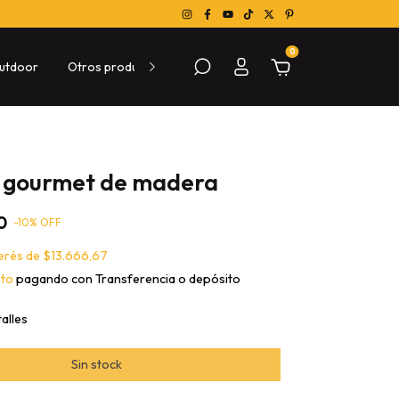
0
utdoor
Otros productos
Sobre las compras
Conocé Me
o gourmet de madera
0
-
10
% OFF
terés de
$13.666,67
nto
pagando con Transferencia o depósito
alles