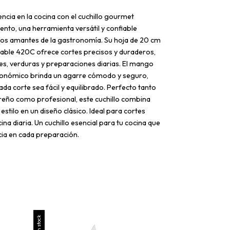
encia en la cocina con el cuchillo gourmet
nto, una herramienta versátil y confiable
los amantes de la gastronomía. Su hoja de 20 cm
dable 420C ofrece cortes precisos y duraderos,
es, verduras y preparaciones diarias. El mango
onómico brinda un agarre cómodo y seguro,
da corte sea fácil y equilibrado. Perfecto tanto
eño como profesional, este cuchillo combina
 estilo en un diseño clásico. Ideal para cortes
ina diaria. Un cuchillo esencial para tu cocina que
cia en cada preparación.
Sin stock
Sin stock