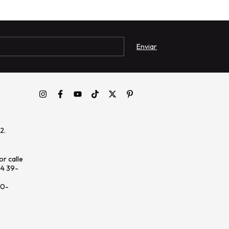
2.
r calle
64 39-
20-