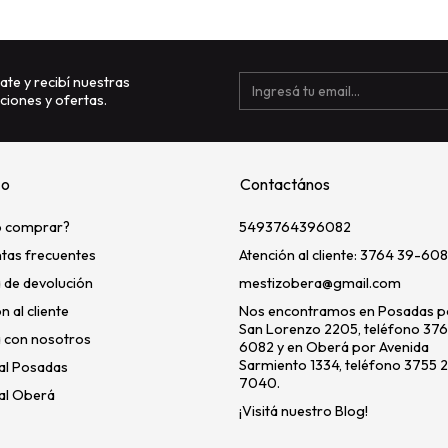
ate y recibí nuestras
iones y ofertas.
zo
Contactános
 comprar?
5493764396082
tas frecuentes
Atención al cliente: 3764 39-608
a de devolución
mestizobera@gmail.com
n al cliente
Nos encontramos en Posadas po
San Lorenzo 2205, teléfono 37
 con nosotros
6082 y en Oberá por Avenida
Sarmiento 1334, teléfono 3755 
al Posadas
7040.
al Oberá
¡Visitá nuestro Blog!