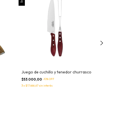
Juego de cuchillo y tenedor churrasco
Set cuchillo y 
$53.000,00
-
10
% OFF
$84.000,00
-
10
3
x
$17.666,67
sin interés
3
x
$28.000,00
sin i