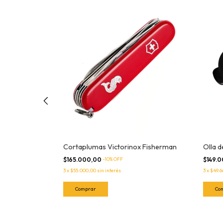
zado Tromen
Cortaplumas Victorinox Fisherman
Olla d
$165.000,00
-
10
% OFF
$149.
3
x
$55.000,00
sin interés
3
x
$49.6