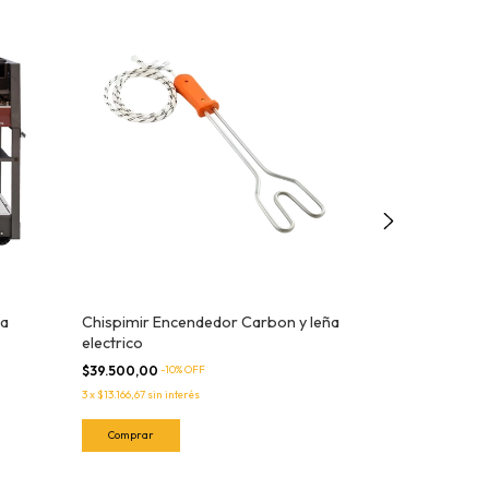
da
Chispimir Encendedor Carbon y leña
Sartén de hie
electrico
$82.000,00
-
10
$39.500,00
-
10
% OFF
3
x
$27.333,33
sin in
3
x
$13.166,67
sin interés