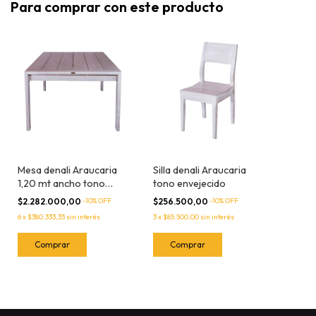
Para comprar con este producto
Mesa denali Araucaria
Silla denali Araucaria
1,20 mt ancho tono
tono envejecido
envejecido
$2.282.000,00
-
10
% OFF
$256.500,00
-
10
% OFF
6
x
$380.333,33
sin interés
3
x
$85.500,00
sin interés
Comprar