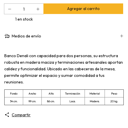
1
en stock
Medios de envío
Banco Denali con capacidad para dos personas, su estructura
robusta en madera maciza y terminaciones artesanales aportan
calidez y funcionalidad. Ubicado en las cabeceras de la mesa,
permite optimizar el espacio y sumar comodidad a tus
reuniones.
Fondo
Ancho
Alto
Terminaciòn
Material
Peso
54 cm.
99 cm.
86 cm.
Laca.
Madera.
20 kg.
Compartir