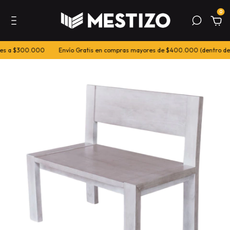
0
es a $300.000
Envío Gratis en compras mayores de $400.000 (dentro de 