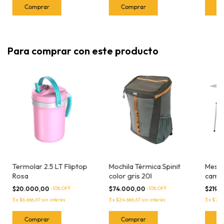
Para comprar con este producto
Termolar 2.5 LT Fliptop
Mochila Térmica Spinit
Mesa 
Rosa
color gris 20l
camp
$20.000,00
-
10
% OFF
$74.000,00
-
10
% OFF
$219.
3
x
$6.666,67
sin interés
3
x
$24.666,67
sin interés
3
x
$73.