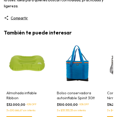
ligereza.
Compartir
También te puede interesar
Almohada inflable
Bolso conservadora
Conse
Ribbon
autoinflable Spinit 30lt
térmi
backr
$32.000,00
-
10
% OFF
$100.000,00
-
10
% OFF
$142.
latas
3
x
$10.666,67
sin interés
3
x
$33.333,33
sin interés
3
x
$47.3