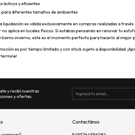
rácticos y eficientes
 para diferentes tamaños de ambientes
a liquidación es válida exclusivamente en compras realizadas a través
no aplica en locales físicos. Si estabas pensando en renovar tu estuf
róximo invierno, este es el momento perfecto para hacerlo al mejor p
moción es por tiempo limitado y con stock sujeto a disponibilidad. ¡A
 termine!
ate y recibí nuestras
iones y ofertas.
zo
Contactános
 comprar?
5493764396082