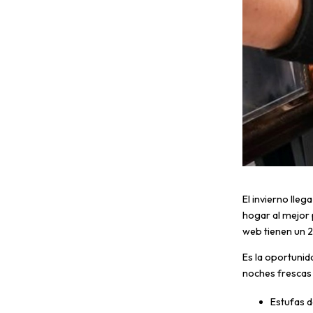
El invierno lleg
hogar al mejor 
web tienen un 
Es la oportunid
noches frescas 
Estufas 