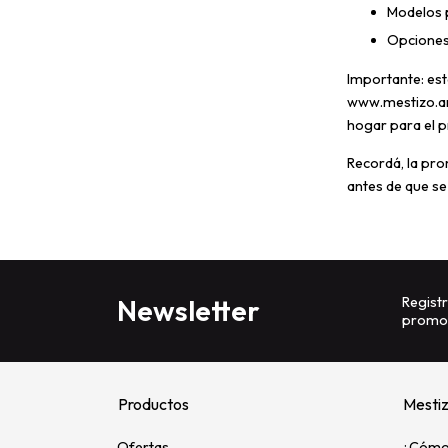
Modelos p
Opciones
Importante: est
www.mestizo.ar 
hogar para el p
Recordá, la pro
antes de que se
Registr
Newsletter
promoc
Productos
Mesti
Ofertas
¿Cómo